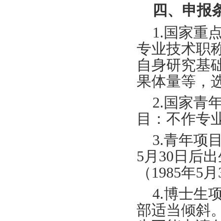
四、申报
1.国家
专业技术职
自身研究基
果体量等，
2.国家
目：不作专
3.青年项
5月30日后
（1985年5
4.博士
部适当倾斜